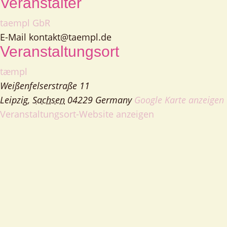
Veranstalter
taempl GbR
E-Mail
kontakt@taempl.de
Veranstaltungsort
tæmpl
Weißenfelserstraße 11
Leipzig
,
Sachsen
04229
Germany
Google Karte anzeigen
Veranstaltungsort-Website anzeigen